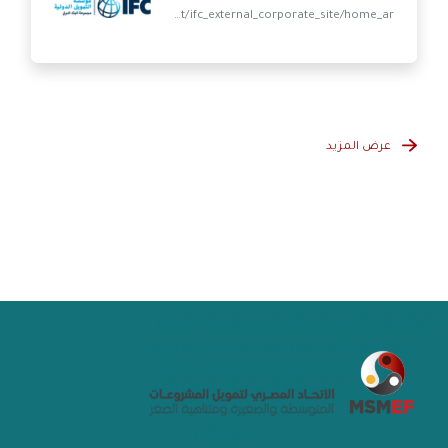
مؤسسة التمويل الدولية
https://www.ifc.org/wps/wcm/connect/multilingual_ext_content/ifc_external_corporate_site/home_ar
عرض المزيد