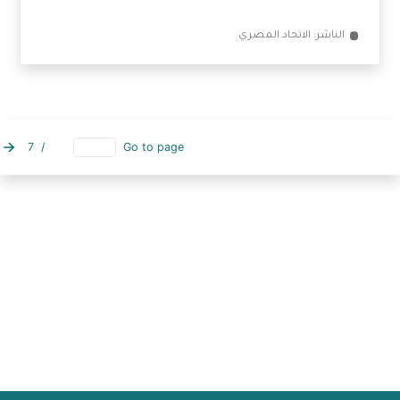
بنكان و10 جمعيات وشركات تنضم لحماية عملاء التمويل
متناهي الصغر
الناشر: الاتحاد المصري
7
/
Go to page