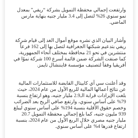
لبيان صادر عن سي آي كابيتال
.
وارتفعت إجمالي محفظة التمويل بشركة “ريفي” بمعدل
نمو سنوي 26% لتصل إلى 3.4 مليار جنيه بنهاية مارس
الماضي
.
وأشار البيان الذي نشره موقع أموال الغد إلى قيام شركة
ريفي بتدعيم شبكتها الجغرافية لتصل بها إلى 162 فرعاً
منتشرين في نحو 21 محافظة بمختلف أنحاء الجمهورية،
كما صنفت الشركة ضمن قائمة أسرع 100 شركة نموًا في
أفريقيا وفقاً لتصنيف مؤسسة فايننشال تايمز
.
وقد أعلنت سي آي كابيتال القابضة للاستثمارات المالية
عن نتائج أعمالها المالية للربع الأول من عام 2024، حيث
بلغت الإيرادات قرابة الـ2.9 مليار جنيه، وهو ارتفاع بنسبة
79% على أساس سنوي، وارتفع صافي الربح بعد الضرائب
وخصم حقوق الأقلية بنسبة 194% على أساس سنوي ليبلغ
939 مليون جنيه، كما بلغ إجمالي محفظة التمويل 20.7
مليار جنيه مصري خلال الربع الأول من عام 2024، بنسبة