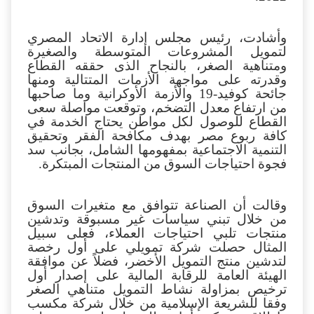
نهاية عام 2021.
وسجلت أرصدة تمويل
المشروعات المتوسطة والصغيرة بالقطاع 1.8
مليار جنيه لخدمة أكثر من ألفي عميل ينهاية عام
2022.
وأشادت، رئيس مجلس إدارة الاتحاد المصري
لتمويل المشروعات المتوسطة والصغيرة
ومتناهية الصغر، بالنجاح الذى حققه القطاع
وقدرته على مواجهة الأزمات المتتالية ومنها
جائحة كوفيد-19 والأزمة الأوكرانية وما صاحبها
من ارتفاع معدل التضخم، وتوقعت مواصلة سعى
القطاع للوصول لكل مواطن يحتاج الخدمة في
كافة ربوع مصر بهدف مكافحة الفقر وتحقيق
التنمية الاجتماعية بمفهومها الشامل، بجانب سد
فجوة احتياجات السوق من المنتجات المبتكرة.
وقالت أن الصناعة تتوافق مع متغيرات السوق
من خلال تبني سياسات غير مسبوقة وتدشين
منتجات تلبي احتياجات العملاء، فعلى سبيل
المثال حصلت شركة تمويلي على أول رخصة