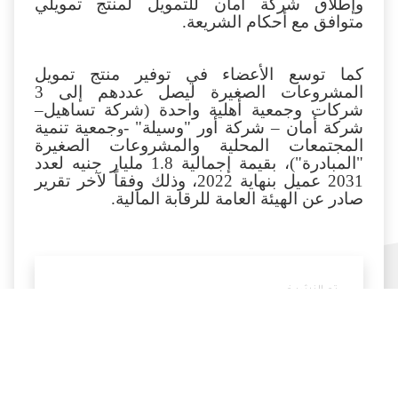
لتدشين منتج التمويل الأخضر، فضلاً عن موافقة
الهيئة العامة للرقابة المالية على إصدار أول
ترخيص بمزاولة نشاط التمويل متناهي الصغر
وفقا للشريعة الإسلامية من خلال شركة مكسب
وإطلاق شركة أمان للتمويل لمنتج تمويلي
متوافق مع أحكام الشريعة.
كما توسع الأعضاء في توفير منتج تمويل
المشروعات الصغيرة ليصل عددهم إلى 3
شركات وجمعية أهلية واحدة (شركة تساهيل–
شركة أمان – شركة أور "وسيلة" -
جمعية تنمية
و
المجتمعات المحلية والمشروعات الصغيرة
"المبادرة")، بقيمة إجمالية 1.8 مليار جنيه لعدد
2031 عميل بنهاية 2022، وذلك وفقاً لآخر تقرير
صادر عن الهيئة العامة للرقابة المالية.
تم النشر في
الاثنين 27 مارس 2023
9:13 ص